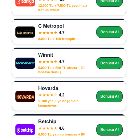
Bonusu Al
12.000 TL + 7.500 TL çevrimsiz
bonus fırsatı
C Metropol
Bonusu Al
★★★★★
4.7
8.000 TL + 150 freespin
Winnit
★★★★★
4.7
Bonusu Al
5.000 TL + 500 TL ekstra + 50
bedava dönüş
Hovarda
★★★★☆
4.2
Bonusu Al
%300 yeni üye hoşgeldin
kampanyası
Betchip
★★★★★
4.6
Bonusu Al
6.000 TL yatırım bonusu + 80