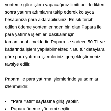
yönteme göre işlem yapacağınız limiti belirledikten
sonra yatırım adımlarını takip ederek kolayca
hesabınıza para aktarabilirsiniz. En sık tercih
edilen ödeme yöntemlerinden biri olan Papara ile
para yatırma işlemleri dakikalar için
tamamlanabilmektedir. Papara ile sadece 50 TL ve
katlarında işlem yapılabilmektedir. Bu tür detaylara
göre para yatırma işlemlerinizi gerçekleştirmeniz
tavsiye edilir.
Papara ile para yatırma işlemlerinde şu adımlar
izlenmelidir:
‘’Para Yatır’’ sayfasına giriş yapılır.
Papara ödeme yöntemi seçilir.