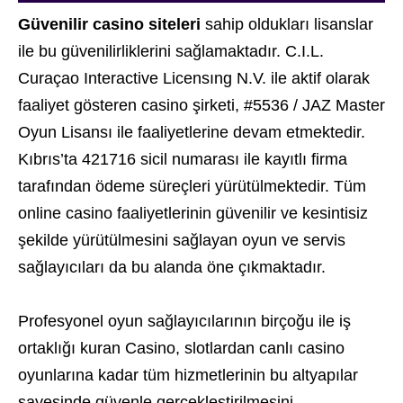
Güvenilir casino siteleri
sahip oldukları lisanslar
ile bu güvenilirliklerini sağlamaktadır. C.I.L.
Curaçao Interactive Licensıng N.V. ile aktif olarak
faaliyet gösteren casino şirketi, #5536 / JAZ Master
Oyun Lisansı ile faaliyetlerine devam etmektedir.
Kıbrıs’ta 421716 sicil numarası ile kayıtlı firma
tarafından ödeme süreçleri yürütülmektedir. Tüm
online casino faaliyetlerinin güvenilir ve kesintisiz
şekilde yürütülmesini sağlayan oyun ve servis
sağlayıcıları da bu alanda öne çıkmaktadır.
Profesyonel oyun sağlayıcılarının birçoğu ile iş
ortaklığı kuran Casino, slotlardan canlı casino
oyunlarına kadar tüm hizmetlerinin bu altyapılar
sayesinde güvenle gerçekleştirilmesini