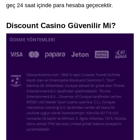
geç 24 saat içinde para hesaba geçecektir.
Discount Casino Güvenilir Mi?