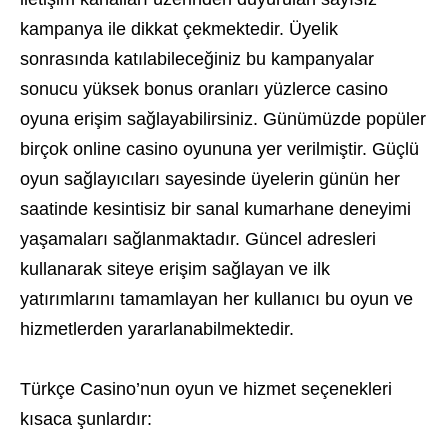
kampanya ile dikkat çekmektedir. Üyelik
sonrasında katılabileceğiniz bu kampanyalar
sonucu yüksek bonus oranları yüzlerce casino
oyuna erişim sağlayabilirsiniz. Günümüzde popüler
birçok online casino oyununa yer verilmiştir. Güçlü
oyun sağlayıcıları sayesinde üyelerin günün her
saatinde kesintisiz bir sanal kumarhane deneyimi
yaşamaları sağlanmaktadır. Güncel adresleri
kullanarak siteye erişim sağlayan ve ilk
yatırımlarını tamamlayan her kullanıcı bu oyun ve
hizmetlerden yararlanabilmektedir.
Türkçe Casino’nun oyun ve hizmet seçenekleri
kısaca şunlardır: