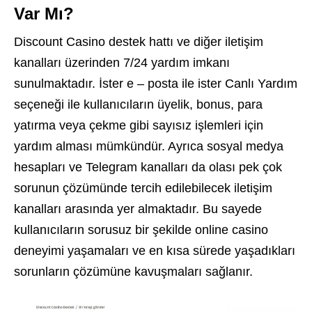
Var Mı?
Discount Casino destek hattı ve diğer iletişim
kanalları üzerinden 7/24 yardım imkanı
sunulmaktadır. İster e – posta ile ister Canlı Yardım
seçeneği ile kullanıcıların üyelik, bonus, para
yatırma veya çekme gibi sayısız işlemleri için
yardım alması mümkündür. Ayrıca sosyal medya
hesapları ve Telegram kanalları da olası pek çok
sorunun çözümünde tercih edilebilecek iletişim
kanalları arasında yer almaktadır. Bu sayede
kullanıcıların sorusuz bir şekilde online casino
deneyimi yaşamaları ve en kısa sürede yaşadıkları
sorunların çözümüne kavuşmaları sağlanır.