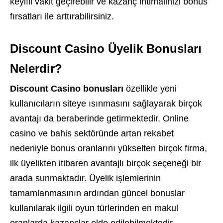
keyifli vakit geçirebilir ve kazanç ihtimalinizi bonus
fırsatları ile arttırabilirsiniz.
Discount Casino Üyelik Bonusları
Nelerdir?
Discount Casino bonusları
özellikle yeni
kullanıcıların siteye ısınmasını sağlayarak birçok
avantajı da beraberinde getirmektedir. Online
casino ve bahis sektöründe artan rekabet
nedeniyle bonus oranlarını yükselten birçok firma,
ilk üyelikten itibaren avantajlı birçok seçeneği bir
arada sunmaktadır. Üyelik işlemlerinin
tamamlanmasının ardından güncel bonuslar
kullanılarak ilgili oyun türlerinden en makul
oranlarda kazançlar elde edilebilmektedir.