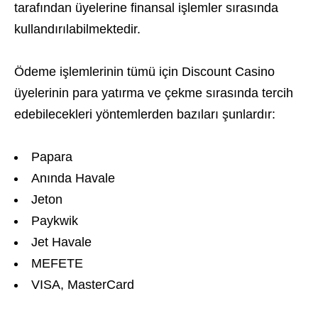
tarafından üyelerine finansal işlemler sırasında
kullandırılabilmektedir.
Ödeme işlemlerinin tümü için Discount Casino
üyelerinin para yatırma ve çekme sırasında tercih
edebilecekleri yöntemlerden bazıları şunlardır:
Papara
Anında Havale
Jeton
Paykwik
Jet Havale
MEFETE
VISA, MasterCard