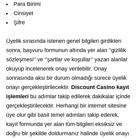
Para Birimi
Cinsiyet
Şifre
Üyelik sırasında istenen genel bilgileri girdikten
sonra, başvuru formunun altında yer alan ‘’gizlilik
sözleşmesi’’ ve ‘’şartlar ve koşullar’’ yazan alanlar
okuyup incelenerek onay verilebilir. Onay
sonrasında aksi bir durum olmadığı sürece üyelik
onayı gerçekleştirilecektir.
Discount Casino
kayıt
işlemleri
bu adımlar takip edilerek dakikalar içinde
gerçekleştirilecektir. Herhangi bir internet sitesine
üye olur gibi basit temel adımları takip ederek,
kayıt formunda yer alan tüm bilgileri eksiksiz ve
doğru bir şekilde doldurmanız halinde üyelik onayı