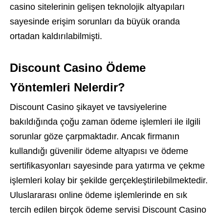
casino sitelerinin gelişen teknolojik altyapıları
sayesinde erişim sorunları da büyük oranda
ortadan kaldırılabilmişti.
Discount Casino Ödeme
Yöntemleri Nelerdir?
Discount Casino şikayet ve tavsiyelerine
bakıldığında çoğu zaman ödeme işlemleri ile ilgili
sorunlar göze çarpmaktadır. Ancak firmanın
kullandığı güvenilir ödeme altyapısı ve ödeme
sertifikasyonları sayesinde para yatırma ve çekme
işlemleri kolay bir şekilde gerçekleştirilebilmektedir.
Uluslararası online ödeme işlemlerinde en sık
tercih edilen birçok ödeme servisi Discount Casino