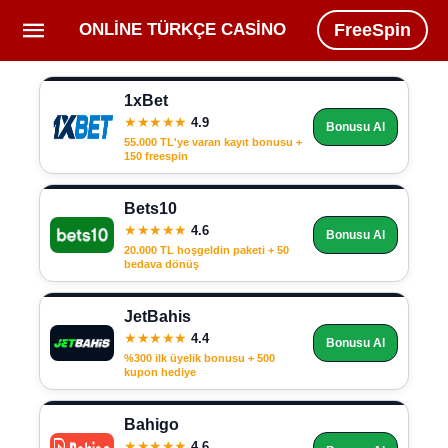
ONLINE TÜRKÇE CASINO
FreeSpin
1xBet
★★★★★
4.9
Bonusu Al
55.000 TL'ye varan kayıt bonusu +
150 freespin
Bets10
★★★★★
4.6
Bonusu Al
20.000 TL hoşgeldin paketi + 50
bedava dönüş
JetBahis
★★★★★
4.4
Bonusu Al
%300 ilk üyelik bonusu + 500
kupon hediye
Bahigo
★★★★★
4.6