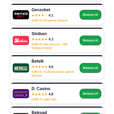
Genzobet
Bonusu Al
★★★★☆
4.1
4.000 TL ilk yatırım bonusu
Slotbon
★★★★★
4.3
Bonusu Al
4.000 TL slot bonusu + 300
freespin hediye
Betelli
★★★★★
4.6
Bonusu Al
5.050 TL %100 çevrimsiz yatırım
bonusu
D. Casino
Bonusu Al
★★★★★
4.8
5.000 TL nakit iade
Betroad