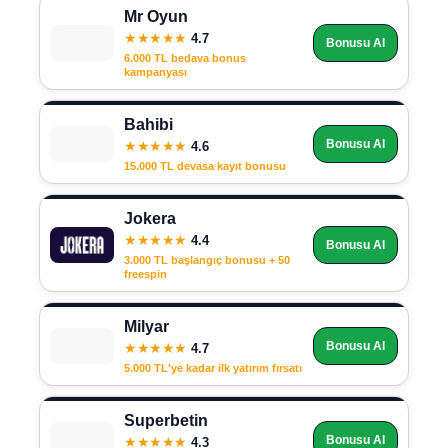
Mr Oyun
★★★★★
4.7
Bonusu Al
6.000 TL bedava bonus
kampanyası
Bahibi
Bonusu Al
★★★★★
4.6
15.000 TL devasa kayıt bonusu
Jokera
★★★★★
4.4
Bonusu Al
3.000 TL başlangıç bonusu + 50
freespin
Milyar
Bonusu Al
★★★★★
4.7
5.000 TL'ye kadar ilk yatırım fırsatı
Superbetin
Bonusu Al
★★★★★
4.3