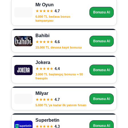
Mr Oyun
★★★★★
4.7
Bonusu Al
6.000 TL bedava bonus
kampanyası
Bahibi
Bonusu Al
★★★★★
4.6
15.000 TL devasa kayıt bonusu
Jokera
★★★★★
4.4
Bonusu Al
3.000 TL başlangıç bonusu + 50
freespin
Milyar
Bonusu Al
★★★★★
4.7
5.000 TL'ye kadar ilk yatırım fırsatı
Superbetin
Bonusu Al
★★★★★
4.3