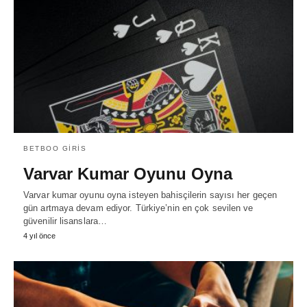
BETBOO GIRIS
Varvar Kumar Oyunu Oyna
Varvar kumar oyunu oyna isteyen bahisçilerin sayısı her geçen
gün artmaya devam ediyor. Türkiye’nin en çok sevilen ve
güvenilir lisanslara…
4 yıl önce