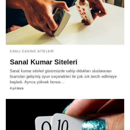
CANLI CASINO SITELERI
Sanal Kumar Siteleri
Sanal kumar siteleri günümüzde sahip oldukları uluslararası
lisansları gelişmiş oyun seçenekleri ile çok sık tercih edilmeye
başladı. Ayrıca yüksek bonus…
4 yıl önce