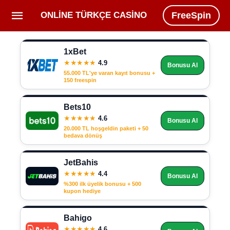
ONLINE TÜRKÇE CASINO
FreeSpin
1xBet
★★★★★
4.9
Bonusu Al
55.000 TL'ye varan kayıt bonusu +
150 freespin
Bets10
★★★★★
4.6
Bonusu Al
20.000 TL hoşgeldin paketi + 50
bedava dönüş
JetBahis
★★★★★
4.4
Bonusu Al
%300 ilk üyelik bonusu + 500
kupon hediye
Bahigo
★★★★★
4.6