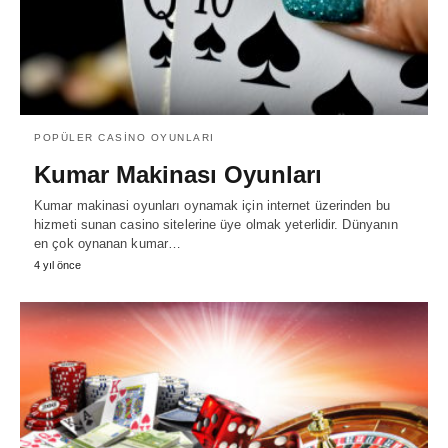
POPÜLER CASINO OYUNLARI
Kumar Makinası Oyunları
Kumar makinasi oyunları oynamak için internet üzerinden bu
hizmeti sunan casino sitelerine üye olmak yeterlidir. Dünyanın
en çok oynanan kumar…
4 yıl önce