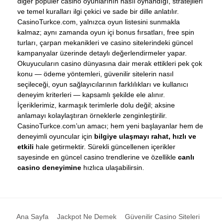
diğer popüler casino oyunlarının nasıl oynandığı, stratejileri
ve temel kuralları ilgi çekici ve sade bir dille anlatılır.
CasinoTurkce.com, yalnızca oyun listesini sunmakla
kalmaz; aynı zamanda oyun içi bonus fırsatları, free spin
turları, çarpan mekanikleri ve casino sitelerindeki güncel
kampanyalar üzerinde detaylı değerlendirmeler yapar.
Okuyucuların casino dünyasına dair merak ettikleri pek çok
konu — ödeme yöntemleri, güvenilir sitelerin nasıl
seçileceği, oyun sağlayıcılarının farklılıkları ve kullanıcı
deneyim kriterleri — kapsamlı şekilde ele alınır.
İçeriklerimiz, karmaşık terimlerle dolu değil; aksine
anlamayı kolaylaştıran örneklerle zenginleştirilir.
CasinoTurkce.com’un amacı; hem yeni başlayanlar hem de
deneyimli oyuncular için
bilgiye ulaşmayı rahat, hızlı ve
etkili
hale getirmektir. Sürekli güncellenen içerikler
sayesinde en güncel casino trendlerine ve özellikle
canlı
casino deneyimine
hızlıca ulaşabilirsin.
Ana Sayfa
Jackpot Ne Demek
Güvenilir Casino Siteleri