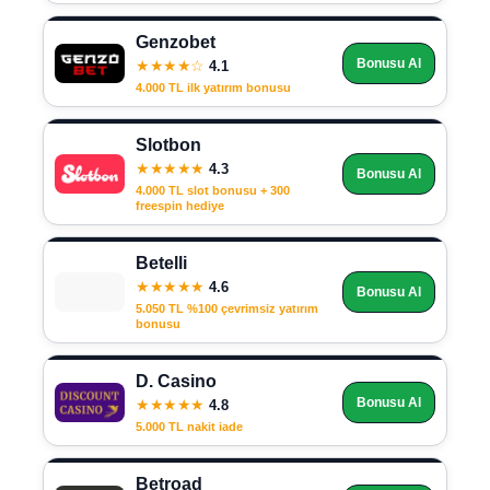
Genzobet
Bonusu Al
★★★★☆
4.1
4.000 TL ilk yatırım bonusu
Slotbon
★★★★★
4.3
Bonusu Al
4.000 TL slot bonusu + 300
freespin hediye
Betelli
★★★★★
4.6
Bonusu Al
5.050 TL %100 çevrimsiz yatırım
bonusu
D. Casino
Bonusu Al
★★★★★
4.8
5.000 TL nakit iade
Betroad