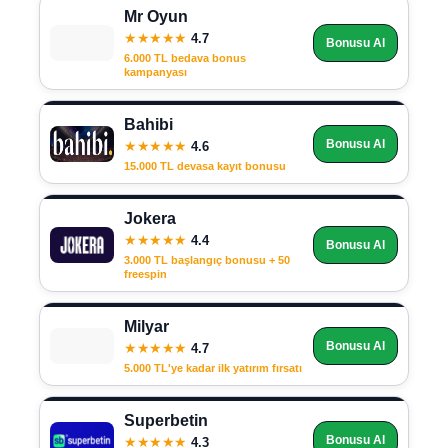
Mr Oyun
★★★★★
4.7
Bonusu Al
6.000 TL bedava bonus
kampanyası
Bahibi
Bonusu Al
★★★★★
4.6
15.000 TL devasa kayıt bonusu
Jokera
★★★★★
4.4
Bonusu Al
3.000 TL başlangıç bonusu + 50
freespin
Milyar
Bonusu Al
★★★★★
4.7
5.000 TL'ye kadar ilk yatırım fırsatı
Superbetin
Bonusu Al
★★★★★
4.3