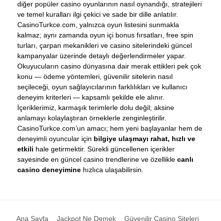
diğer popüler casino oyunlarının nasıl oynandığı, stratejileri
ve temel kuralları ilgi çekici ve sade bir dille anlatılır.
CasinoTurkce.com, yalnızca oyun listesini sunmakla
kalmaz; aynı zamanda oyun içi bonus fırsatları, free spin
turları, çarpan mekanikleri ve casino sitelerindeki güncel
kampanyalar üzerinde detaylı değerlendirmeler yapar.
Okuyucuların casino dünyasına dair merak ettikleri pek çok
konu — ödeme yöntemleri, güvenilir sitelerin nasıl
seçileceği, oyun sağlayıcılarının farklılıkları ve kullanıcı
deneyim kriterleri — kapsamlı şekilde ele alınır.
İçeriklerimiz, karmaşık terimlerle dolu değil; aksine
anlamayı kolaylaştıran örneklerle zenginleştirilir.
CasinoTurkce.com’un amacı; hem yeni başlayanlar hem de
deneyimli oyuncular için
bilgiye ulaşmayı rahat, hızlı ve
etkili
hale getirmektir. Sürekli güncellenen içerikler
sayesinde en güncel casino trendlerine ve özellikle
canlı
casino deneyimine
hızlıca ulaşabilirsin.
Ana Sayfa
Jackpot Ne Demek
Güvenilir Casino Siteleri