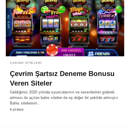
CASINO SITELERI
Çevrim Şartsız Deneme Bonusu
Veren Siteler
Geldiğimiz 2020 yılında oyuncularının ve sevenlerinin giderek
artması ile açılan bahis siteleri de eş değer bir şekilde artmıştır.
Bahis sitelerinin…
5 yıl önce