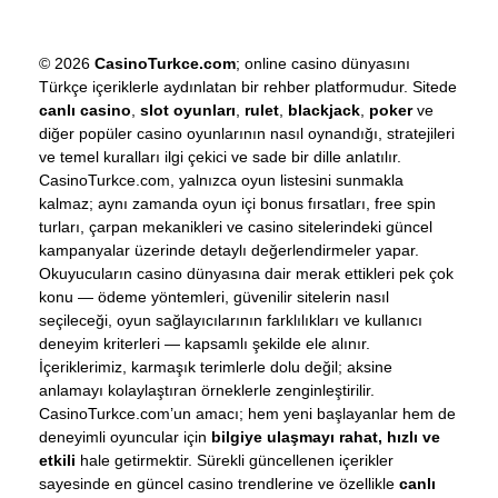
© 2026
CasinoTurkce.com
; online casino dünyasını
Türkçe içeriklerle aydınlatan bir rehber platformudur. Sitede
canlı casino
,
slot oyunları
,
rulet
,
blackjack
,
poker
ve
diğer popüler casino oyunlarının nasıl oynandığı, stratejileri
ve temel kuralları ilgi çekici ve sade bir dille anlatılır.
CasinoTurkce.com, yalnızca oyun listesini sunmakla
kalmaz; aynı zamanda oyun içi bonus fırsatları, free spin
turları, çarpan mekanikleri ve casino sitelerindeki güncel
kampanyalar üzerinde detaylı değerlendirmeler yapar.
Okuyucuların casino dünyasına dair merak ettikleri pek çok
konu — ödeme yöntemleri, güvenilir sitelerin nasıl
seçileceği, oyun sağlayıcılarının farklılıkları ve kullanıcı
deneyim kriterleri — kapsamlı şekilde ele alınır.
İçeriklerimiz, karmaşık terimlerle dolu değil; aksine
anlamayı kolaylaştıran örneklerle zenginleştirilir.
CasinoTurkce.com’un amacı; hem yeni başlayanlar hem de
deneyimli oyuncular için
bilgiye ulaşmayı rahat, hızlı ve
etkili
hale getirmektir. Sürekli güncellenen içerikler
sayesinde en güncel casino trendlerine ve özellikle
canlı