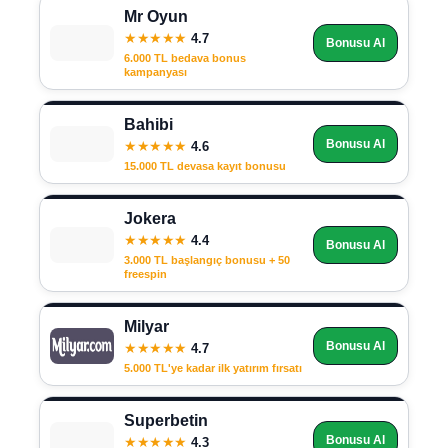
Mr Oyun
★★★★★
4.7
Bonusu Al
6.000 TL bedava bonus
kampanyası
Bahibi
Bonusu Al
★★★★★
4.6
15.000 TL devasa kayıt bonusu
Jokera
★★★★★
4.4
Bonusu Al
3.000 TL başlangıç bonusu + 50
freespin
Milyar
Bonusu Al
★★★★★
4.7
5.000 TL'ye kadar ilk yatırım fırsatı
Superbetin
Bonusu Al
★★★★★
4.3