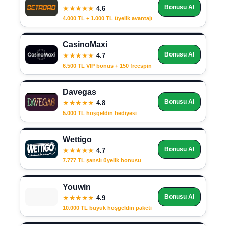
Bonusu Al
★★★★★
4.6
4.000 TL + 1.000 TL üyelik avantajı
CasinoMaxi
Bonusu Al
★★★★★
4.7
6.500 TL VIP bonus + 150 freespin
Davegas
Bonusu Al
★★★★★
4.8
5.000 TL hoşgeldin hediyesi
Wettigo
Bonusu Al
★★★★★
4.7
7.777 TL şanslı üyelik bonusu
Youwin
Bonusu Al
★★★★★
4.9
10.000 TL büyük hoşgeldin paketi