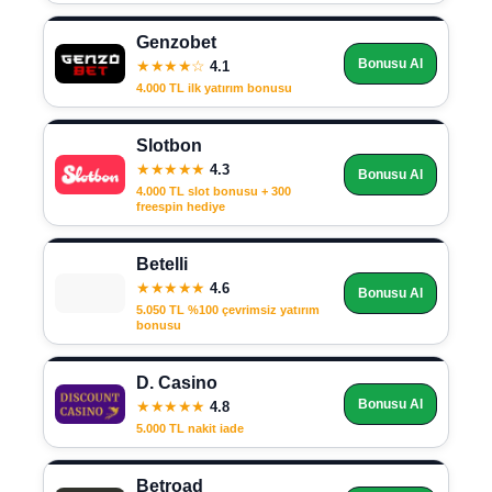
Genzobet
Bonusu Al
★★★★☆
4.1
4.000 TL ilk yatırım bonusu
Slotbon
★★★★★
4.3
Bonusu Al
4.000 TL slot bonusu + 300
freespin hediye
Betelli
★★★★★
4.6
Bonusu Al
5.050 TL %100 çevrimsiz yatırım
bonusu
D. Casino
Bonusu Al
★★★★★
4.8
5.000 TL nakit iade
Betroad