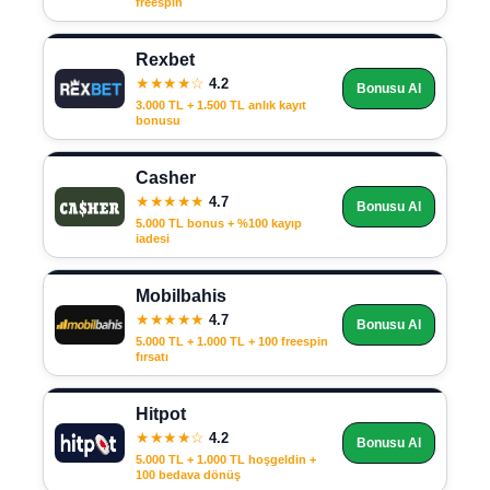
freespin
Rexbet
★★★★☆
4.2
Bonusu Al
3.000 TL + 1.500 TL anlık kayıt
bonusu
Casher
★★★★★
4.7
Bonusu Al
5.000 TL bonus + %100 kayıp
iadesi
Mobilbahis
★★★★★
4.7
Bonusu Al
5.000 TL + 1.000 TL + 100 freespin
fırsatı
Hitpot
★★★★☆
4.2
Bonusu Al
5.000 TL + 1.000 TL hoşgeldin +
100 bedava dönüş