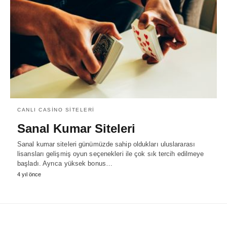
CANLI CASINO SITELERI
Sanal Kumar Siteleri
Sanal kumar siteleri günümüzde sahip oldukları uluslararası
lisansları gelişmiş oyun seçenekleri ile çok sık tercih edilmeye
başladı. Ayrıca yüksek bonus…
4 yıl önce