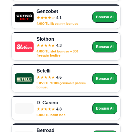
Genzobet
Bonusu Al
★★★★☆
4.1
4.000 TL ilk yatırım bonusu
Slotbon
★★★★★
4.3
Bonusu Al
4.000 TL slot bonusu + 300
freespin hediye
Betelli
★★★★★
4.6
Bonusu Al
5.050 TL %100 çevrimsiz yatırım
bonusu
D. Casino
Bonusu Al
★★★★★
4.8
5.000 TL nakit iade
Betroad