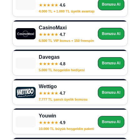
Bonusu Al
★★★★★
4.6
4.000 TL + 1.000 TL üyelik avantajı
CasinoMaxi
Bonusu Al
★★★★★
4.7
6.500 TL VIP bonus + 150 freespin
Davegas
Bonusu Al
★★★★★
4.8
5.000 TL hoşgeldin hediyesi
Wettigo
Bonusu Al
★★★★★
4.7
7.777 TL şanslı üyelik bonusu
Youwin
Bonusu Al
★★★★★
4.9
10.000 TL büyük hoşgeldin paketi