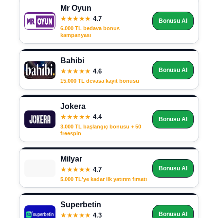
Mr Oyun
★★★★★
4.7
Bonusu Al
6.000 TL bedava bonus
kampanyası
Bahibi
Bonusu Al
★★★★★
4.6
15.000 TL devasa kayıt bonusu
Jokera
★★★★★
4.4
Bonusu Al
3.000 TL başlangıç bonusu + 50
freespin
Milyar
Bonusu Al
★★★★★
4.7
5.000 TL'ye kadar ilk yatırım fırsatı
Superbetin
Bonusu Al
★★★★★
4.3