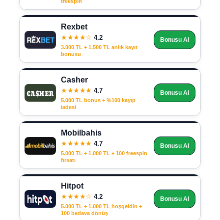
freespin
Rexbet
★★★★☆
4.2
Bonusu Al
3.000 TL + 1.500 TL anlık kayıt
bonusu
Casher
★★★★★
4.7
Bonusu Al
5.000 TL bonus + %100 kayıp
iadesi
Mobilbahis
★★★★★
4.7
Bonusu Al
5.000 TL + 1.000 TL + 100 freespin
fırsatı
Hitpot
★★★★☆
4.2
Bonusu Al
5.000 TL + 1.000 TL hoşgeldin +
100 bedava dönüş