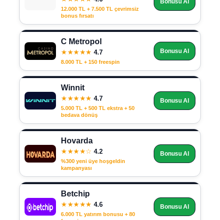
Bonusu Al
12.000 TL + 7.500 TL çevrimsiz
bonus fırsatı
C Metropol
Bonusu Al
★★★★★
4.7
8.000 TL + 150 freespin
Winnit
★★★★★
4.7
Bonusu Al
5.000 TL + 500 TL ekstra + 50
bedava dönüş
Hovarda
★★★★☆
4.2
Bonusu Al
%300 yeni üye hoşgeldin
kampanyası
Betchip
★★★★★
4.6
Bonusu Al
6.000 TL yatırım bonusu + 80