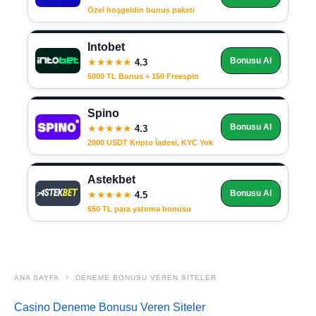
Özel hoşgeldin bonus paketi
Intobet
Bonusu Al
★★★★★
4.3
5000 TL Bonus + 150 Freespin
Spino
Bonusu Al
★★★★★
4.3
2000 USDT Kripto İadesi, KYC Yok
Astekbet
Bonusu Al
★★★★★
4.5
650 TL para yatırma bonusu
ANA SAYFA
DENEME BONUSU VEREN SITELER
Casino Deneme Bonusu Veren Siteler