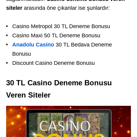
siteler
arasında öne çıkanlar ise şunlardır:
Casino Metropol 30 TL Deneme Bonusu
Casino Maxi 50 TL Deneme Bonusu
Anadolu Casino
30 TL Bedava Deneme
Bonusu
Discount Casino Deneme Bonusu
30 TL Casino Deneme Bonusu
Veren Siteler