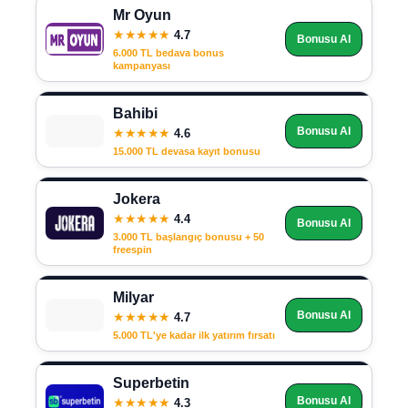
Mr Oyun
★★★★★
4.7
Bonusu Al
6.000 TL bedava bonus
kampanyası
Bahibi
Bonusu Al
★★★★★
4.6
15.000 TL devasa kayıt bonusu
Jokera
★★★★★
4.4
Bonusu Al
3.000 TL başlangıç bonusu + 50
freespin
Milyar
Bonusu Al
★★★★★
4.7
5.000 TL'ye kadar ilk yatırım fırsatı
Superbetin
Bonusu Al
★★★★★
4.3