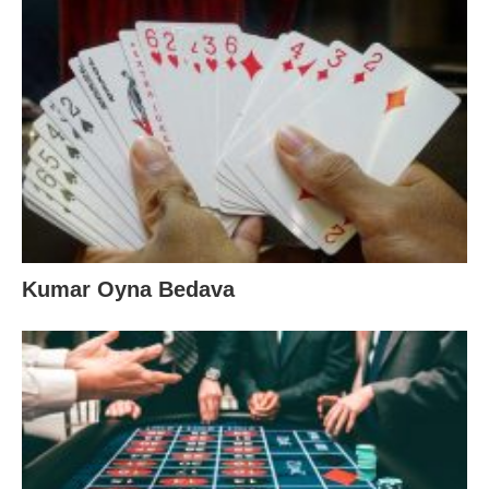
Kumar Oyna Bedava