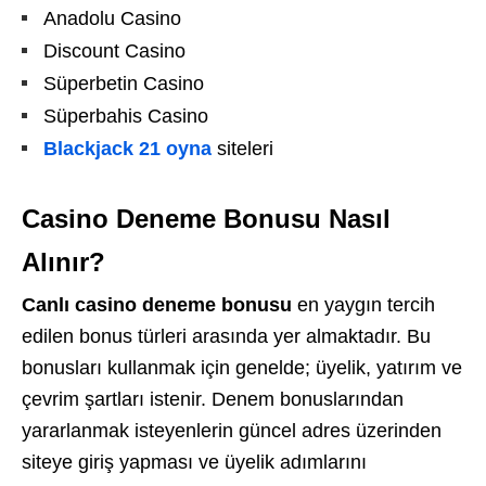
Anadolu Casino
Discount Casino
Süperbetin Casino
Süperbahis Casino
Blackjack 21 oyna
siteleri
Casino Deneme Bonusu Nasıl
Alınır?
Canlı casino deneme bonusu
en yaygın tercih
edilen bonus türleri arasında yer almaktadır. Bu
bonusları kullanmak için genelde; üyelik, yatırım ve
çevrim şartları istenir. Denem bonuslarından
yararlanmak isteyenlerin güncel adres üzerinden
siteye giriş yapması ve üyelik adımlarını