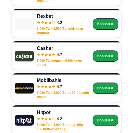
freespin
Rexbet
★★★★☆
4.2
Bonusu Al
3.000 TL + 1.500 TL anlık kayıt
bonusu
Casher
★★★★★
4.7
Bonusu Al
5.000 TL bonus + %100 kayıp
iadesi
Mobilbahis
★★★★★
4.7
Bonusu Al
5.000 TL + 1.000 TL + 100 freespin
fırsatı
Hitpot
★★★★☆
4.2
Bonusu Al
5.000 TL + 1.000 TL hoşgeldin +
100 bedava dönüş