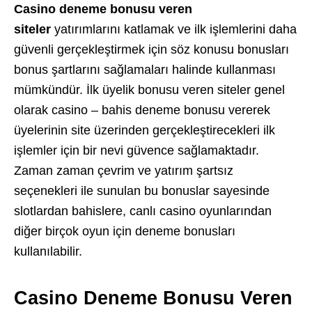
Casino deneme bonusu veren
siteler
yatırımlarını katlamak ve ilk işlemlerini daha
güvenli gerçekleştirmek için söz konusu bonusları
bonus şartlarını sağlamaları halinde kullanması
mümkündür. İlk üyelik bonusu veren siteler genel
olarak casino – bahis deneme bonusu vererek
üyelerinin site üzerinden gerçekleştirecekleri ilk
işlemler için bir nevi güvence sağlamaktadır.
Zaman zaman çevrim ve yatırım şartsız
seçenekleri ile sunulan bu bonuslar sayesinde
slotlardan bahislere, canlı casino oyunlarından
diğer birçok oyun için deneme bonusları
kullanılabilir.
Casino Deneme Bonusu Veren