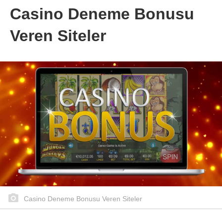
Casino Deneme Bonusu
Veren Siteler
Casino Deneme Bonusu Veren Siteler