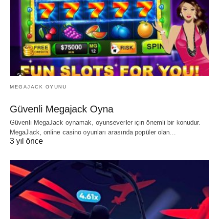
MEGAJACK OYUNU
Güvenli Megajack Oyna
Güvenli MegaJack oynamak, oyunseverler için önemli bir konudur.
MegaJack, online casino oyunları arasında popüler olan…
3 yıl önce