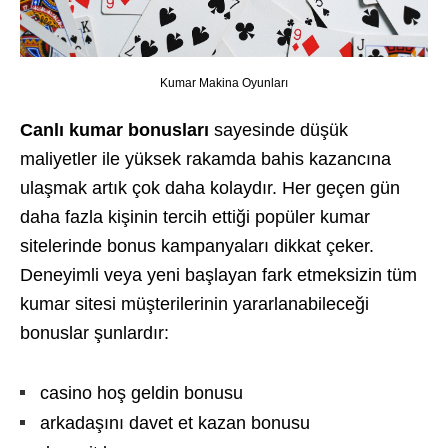
Kumar Makina Oyunları
Canlı kumar bonusları
sayesinde düşük
maliyetler ile yüksek rakamda bahis kazancına
ulaşmak artık çok daha kolaydır. Her geçen gün
daha fazla kişinin tercih ettiği popüler kumar
sitelerinde bonus kampanyaları dikkat çeker.
Deneyimli veya yeni başlayan fark etmeksizin tüm
kumar sitesi müşterilerinin yararlanabileceği
bonuslar şunlardır:
casino hoş geldin bonusu
arkadaşını davet et kazan bonusu