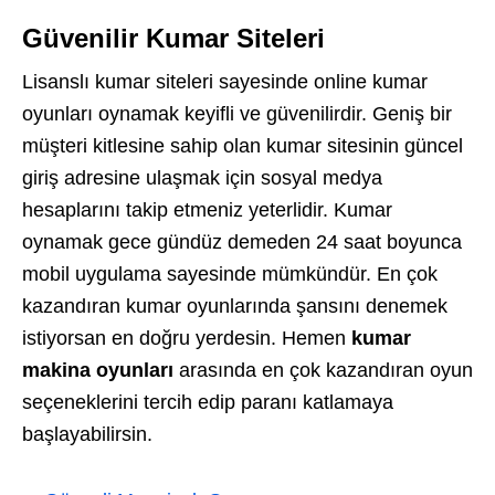
Güvenilir Kumar Siteleri
Lisanslı kumar siteleri sayesinde online kumar
oyunları oynamak keyifli ve güvenilirdir. Geniş bir
müşteri kitlesine sahip olan kumar sitesinin güncel
giriş adresine ulaşmak için sosyal medya
hesaplarını takip etmeniz yeterlidir. Kumar
oynamak gece gündüz demeden 24 saat boyunca
mobil uygulama sayesinde mümkündür. En çok
kazandıran kumar oyunlarında şansını denemek
istiyorsan en doğru yerdesin. Hemen
kumar
makina oyunları
arasında en çok kazandıran oyun
seçeneklerini tercih edip paranı katlamaya
başlayabilirsin.