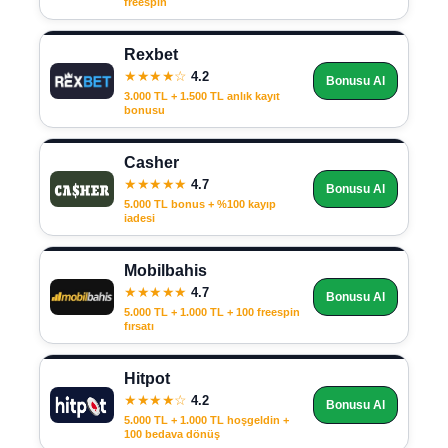
freespin
Rexbet
★★★★☆
4.2
Bonusu Al
3.000 TL + 1.500 TL anlık kayıt
bonusu
Casher
★★★★★
4.7
Bonusu Al
5.000 TL bonus + %100 kayıp
iadesi
Mobilbahis
★★★★★
4.7
Bonusu Al
5.000 TL + 1.000 TL + 100 freespin
fırsatı
Hitpot
★★★★☆
4.2
Bonusu Al
5.000 TL + 1.000 TL hoşgeldin +
100 bedava dönüş