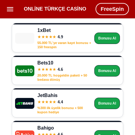
ONLINE TÜRKÇE CASINO
FreeSpin
1xBet
★★★★★
4.9
Bonusu Al
55.000 TL'ye varan kayıt bonusu +
150 freespin
Bets10
★★★★★
4.6
Bonusu Al
20.000 TL hoşgeldin paketi + 50
bedava dönüş
JetBahis
★★★★★
4.4
Bonusu Al
%300 ilk üyelik bonusu + 500
kupon hediye
Bahigo
★★★★★
4.6