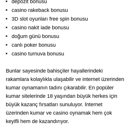
depozit bonusu
casino rakeback bonusu
3D slot oyunları free spin bonusu
casino nakit iade bonusu
doğum günü bonusu
canlı poker bonusu
casino turnuva bonusu
Bunlar sayesinde bahisçiler hayallerindeki
rakamlara kolaylıkla ulaşabilir ve internet üzerinden
kumar oynamanın tadını çıkarabilir. En popüler
kumar sitelerinde 18 yaşından büyük herkes için
büyük kazanç fırsatları sunuluyor. İnternet
üzerinden kumar ve casino oynamak hem çok
keyifli hem de kazandırıyor.