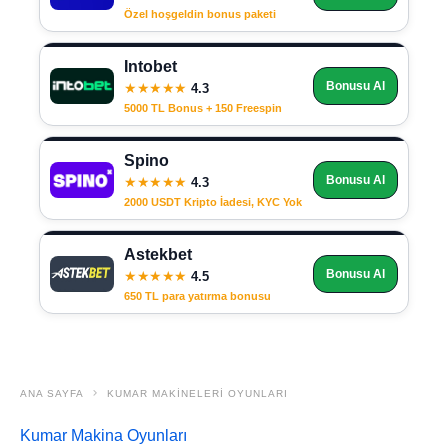
Özel hoşgeldin bonus paketi
Intobet
Bonusu Al
★★★★★
4.3
5000 TL Bonus + 150 Freespin
Spino
Bonusu Al
★★★★★
4.3
2000 USDT Kripto İadesi, KYC Yok
Astekbet
Bonusu Al
★★★★★
4.5
650 TL para yatırma bonusu
ANA SAYFA
KUMAR MAKINELERI OYUNLARI
Kumar Makina Oyunları