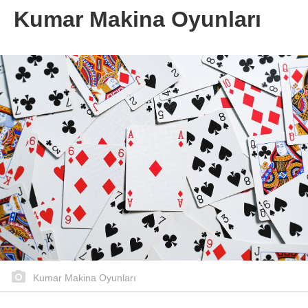
Kumar Makina Oyunları
Kumar Makina Oyunları