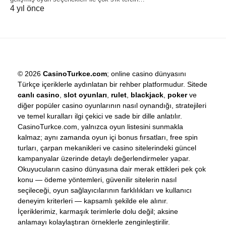
4 yıl önce
© 2026
CasinoTurkce.com
; online casino dünyasını
Türkçe içeriklerle aydınlatan bir rehber platformudur. Sitede
canlı casino
,
slot oyunları
,
rulet
,
blackjack
,
poker
ve
diğer popüler casino oyunlarının nasıl oynandığı, stratejileri
ve temel kuralları ilgi çekici ve sade bir dille anlatılır.
CasinoTurkce.com, yalnızca oyun listesini sunmakla
kalmaz; aynı zamanda oyun içi bonus fırsatları, free spin
turları, çarpan mekanikleri ve casino sitelerindeki güncel
kampanyalar üzerinde detaylı değerlendirmeler yapar.
Okuyucuların casino dünyasına dair merak ettikleri pek çok
konu — ödeme yöntemleri, güvenilir sitelerin nasıl
seçileceği, oyun sağlayıcılarının farklılıkları ve kullanıcı
deneyim kriterleri — kapsamlı şekilde ele alınır.
İçeriklerimiz, karmaşık terimlerle dolu değil; aksine
anlamayı kolaylaştıran örneklerle zenginleştirilir.